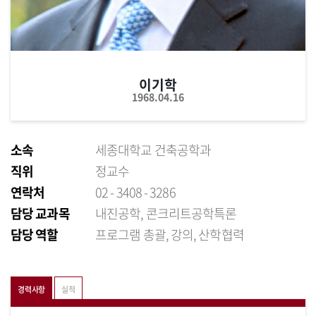
이기학
1968.04.16
소속
세종대학교 건축공학과
직위
정교수
연락처
02 - 3408 - 3286
담당 교과목
내진공학, 콘크리트공학특론
담당 역할
프로그램 총괄, 강의, 산학협력
경력사항
실적